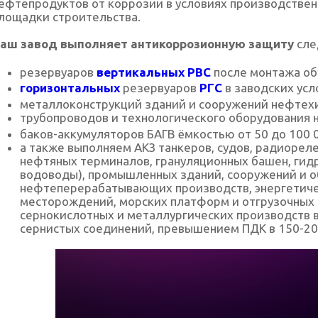
ефтепродуктов от коррозии в условиях производственн
лощадки строительства.
аш завод выполняет антикоррозионную защиту
сле
резервуаров
вертикальных
РВС
после монтажа об
горизонтальных
резервуаров
РГС
в заводских усл
металлоконструкций зданий и сооружений нефтех
трубопроводов и технологического оборудования 
баков-аккумуляторов БАГВ ёмкостью от 50 до 100 
а также выполняем АКЗ танкеров, судов, радиореле
нефтяных терминалов, грануляционных башен, гид
водоводы), промышленных зданий, сооружений и 
нефтеперерабатывающих производств, энергетиче
месторождений, морских платформ и отгрузочных 
сернокислотных и металлургических производств 
сернистых соединений, превышением ПДК в 150-20