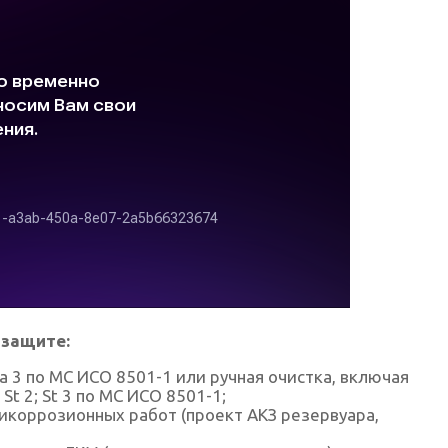
 защите:
Sa 3 по МС ИСО 8501-1 или ручная очистка, включая
t 2; St 3 по МС ИСО 8501-1;
коррозионных работ (проект АКЗ резервуара,