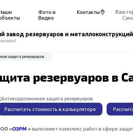
Ваш го
Наши
Фото и
Контакты
объекты
Видео
Сам
 завод резервуаров и металлоконструкций
менем!
ная защита резервуаров
щита резервуаров в С
Рассчитать стоимость в калькуляторе
Рассчит
ОО «
ОЗРМ
»
выполняет комплекс работ в сфере защит