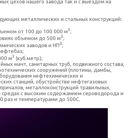
ых цехов нашего завода так и с выездом на
дующих металлических и стальных конструкций:
3
ъемом от 100 до 100 000 м
;
3
овиях объемом до 500 м
;
З
имических заводов и НП
;
нефтебаз;
3
000 м
(куб.метр);
йных мачт, санитарных труб, подвижного состава,
ротехнических сооружений (плотины, дамбы,
оборудования нефтехимических и
ских станций, обустройстве нефтегазовых
причалов, металлоконструкций травильных,
в средах с высоким содержанием сероводорода и
0 раз и температурами до 500С.