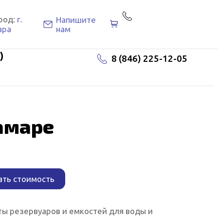
8 (846) 225-12-
род:
г.
Напишите
05
ара
нам
)
8 (846) 225-12-05
амаре
ать стоимость
ы резервуаров и емкостей для воды и