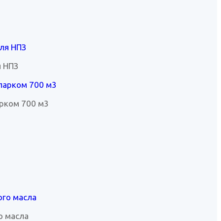
я НПЗ
рком 700 м3
о масла