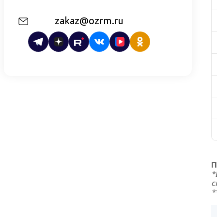
zakaz@ozrm.ru
П
*
с
*