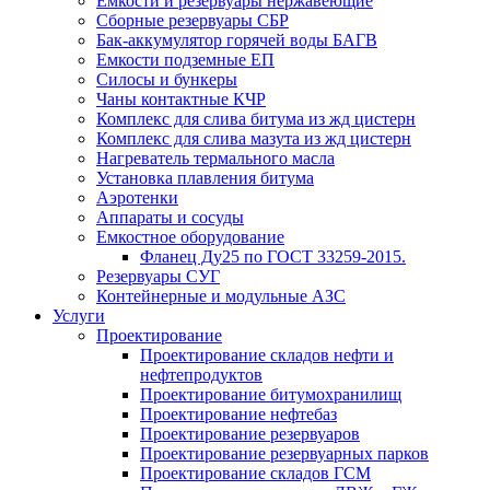
Емкости и резервуары нержавеющие
Сборные резервуары СБР
Бак-аккумулятор горячей воды БАГВ
Емкости подземные ЕП
Силосы и бункеры
Чаны контактные КЧР
Комплекс для слива битума из жд цистерн
Комплекс для слива мазута из жд цистерн
Нагреватель термального масла
Установка плавления битума
Аэротенки
Аппараты и сосуды
Емкостное оборудование
Фланец Ду25 по ГОСТ 33259-2015.
Резервуары СУГ
Контейнерные и модульные АЗС
Услуги
Проектирование
Проектирование складов нефти и
нефтепродуктов
Проектирование битумохранилищ
Проектирование нефтебаз
Проектирование резервуаров
Проектирование резервуарных парков
Проектирование складов ГСМ