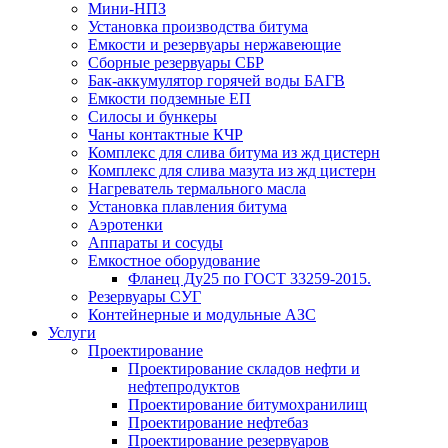
Мини-НПЗ
Установка производства битума
Емкости и резервуары нержавеющие
Сборные резервуары СБР
Бак-аккумулятор горячей воды БАГВ
Емкости подземные ЕП
Силосы и бункеры
Чаны контактные КЧР
Комплекс для слива битума из жд цистерн
Комплекс для слива мазута из жд цистерн
Нагреватель термального масла
Установка плавления битума
Аэротенки
Аппараты и сосуды
Емкостное оборудование
Фланец Ду25 по ГОСТ 33259-2015.
Резервуары СУГ
Контейнерные и модульные АЗС
Услуги
Проектирование
Проектирование складов нефти и
нефтепродуктов
Проектирование битумохранилищ
Проектирование нефтебаз
Проектирование резервуаров