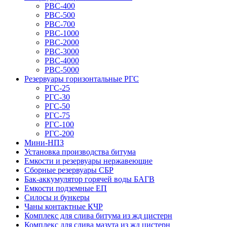
РВС-400
РВС-500
РВС-700
РВС-1000
РВС-2000
РВС-3000
РВС-4000
РВС-5000
Резервуары горизонтальные РГС
РГС-25
РГС-30
РГС-50
РГС-75
РГС-100
РГС-200
Мини-НПЗ
Установка производства битума
Емкости и резервуары нержавеющие
Сборные резервуары СБР
Бак-аккумулятор горячей воды БАГВ
Емкости подземные ЕП
Силосы и бункеры
Чаны контактные КЧР
Комплекс для слива битума из жд цистерн
Комплекс для слива мазута из жд цистерн