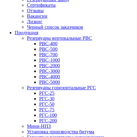
Сертификаты
Отзывы
Вакансии
Лизинг
Черный список заказчиков
Продукция
Резервуары вертикальные РВС
РВС-400
РВС-500
РВС-700
РВС-1000
РВС-2000
РВС-3000
РВС-4000
РВС-5000
Резервуары горизонтальные РГС
РГС-25
РГС-30
РГС-50
РГС-75
РГС-100
РГС-200
Мини-НПЗ
Установка производства битума