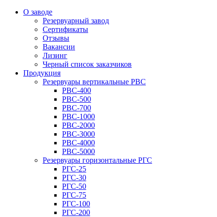
О заводе
Резервуарный завод
Сертификаты
Отзывы
Вакансии
Лизинг
Черный список заказчиков
Продукция
Резервуары вертикальные РВС
РВС-400
РВС-500
РВС-700
РВС-1000
РВС-2000
РВС-3000
РВС-4000
РВС-5000
Резервуары горизонтальные РГС
РГС-25
РГС-30
РГС-50
РГС-75
РГС-100
РГС-200