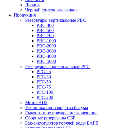
Лизинг
Черный список заказчиков
Продукция
Резервуары вертикальные РВС
РВС-400
РВС-500
РВС-700
РВС-1000
РВС-2000
РВС-3000
РВС-4000
РВС-5000
Резервуары горизонтальные РГС
РГС-25
РГС-30
РГС-50
РГС-75
РГС-100
РГС-200
Мини-НПЗ
Установка производства битума
Емкости и резервуары нержавеющие
Сборные резервуары СБР
Бак-аккумулятор горячей воды БАГВ