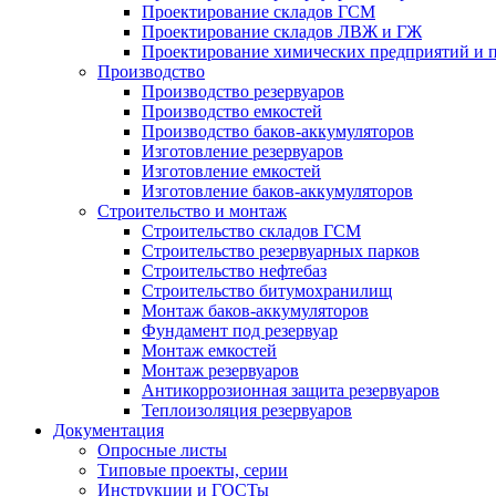
Проектирование складов ГСМ
Проектирование складов ЛВЖ и ГЖ
Проектирование химических предприятий и 
Производство
Производство резервуаров
Производство емкостей
Производство баков-аккумуляторов
Изготовление резервуаров
Изготовление емкостей
Изготовление баков-аккумуляторов
Строительство и монтаж
Строительство складов ГСМ
Строительство резервуарных парков
Строительство нефтебаз
Строительство битумохранилищ
Монтаж баков-аккумуляторов
Фундамент под резервуар
Монтаж емкостей
Монтаж резервуаров
Антикоррозионная защита резервуаров
Теплоизоляция резервуаров
Документация
Опросные листы
Типовые проекты, серии
Инструкции и ГОСТы