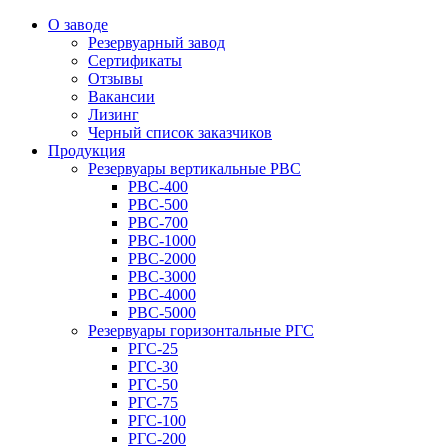
О заводе
Резервуарный завод
Сертификаты
Отзывы
Вакансии
Лизинг
Черный список заказчиков
Продукция
Резервуары вертикальные РВС
РВС-400
РВС-500
РВС-700
РВС-1000
РВС-2000
РВС-3000
РВС-4000
РВС-5000
Резервуары горизонтальные РГС
РГС-25
РГС-30
РГС-50
РГС-75
РГС-100
РГС-200