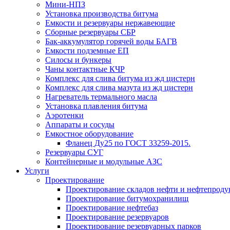
Мини-НПЗ
Установка производства битума
Емкости и резервуары нержавеющие
Сборные резервуары СБР
Бак-аккумулятор горячей воды БАГВ
Емкости подземные ЕП
Силосы и бункеры
Чаны контактные КЧР
Комплекс для слива битума из жд цистерн
Комплекс для слива мазута из жд цистерн
Нагреватель термального масла
Установка плавления битума
Аэротенки
Аппараты и сосуды
Емкостное оборудование
Фланец Ду25 по ГОСТ 33259-2015.
Резервуары СУГ
Контейнерные и модульные АЗС
Услуги
Проектирование
Проектирование складов нефти и нефтепроду
Проектирование битумохранилищ
Проектирование нефтебаз
Проектирование резервуаров
Проектирование резервуарных парков