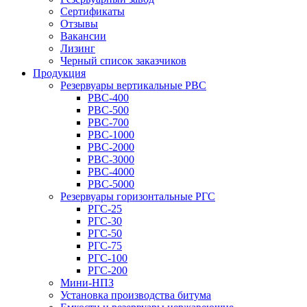
Сертификаты
Отзывы
Вакансии
Лизинг
Черный список заказчиков
Продукция
Резервуары вертикальные РВС
РВС-400
РВС-500
РВС-700
РВС-1000
РВС-2000
РВС-3000
РВС-4000
РВС-5000
Резервуары горизонтальные РГС
РГС-25
РГС-30
РГС-50
РГС-75
РГС-100
РГС-200
Мини-НПЗ
Установка производства битума