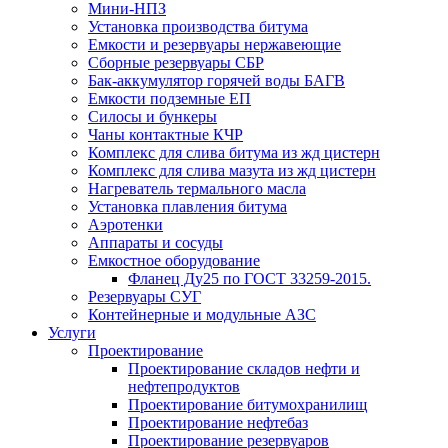
Мини-НПЗ
Установка производства битума
Емкости и резервуары нержавеющие
Сборные резервуары СБР
Бак-аккумулятор горячей воды БАГВ
Емкости подземные ЕП
Силосы и бункеры
Чаны контактные КЧР
Комплекс для слива битума из жд цистерн
Комплекс для слива мазута из жд цистерн
Нагреватель термального масла
Установка плавления битума
Аэротенки
Аппараты и сосуды
Емкостное оборудование
Фланец Ду25 по ГОСТ 33259-2015.
Резервуары СУГ
Контейнерные и модульные АЗС
Услуги
Проектирование
Проектирование складов нефти и
нефтепродуктов
Проектирование битумохранилищ
Проектирование нефтебаз
Проектирование резервуаров