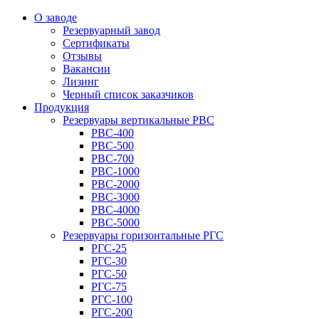
О заводе
Резервуарный завод
Сертификаты
Отзывы
Вакансии
Лизинг
Черный список заказчиков
Продукция
Резервуары вертикальные РВС
РВС-400
РВС-500
РВС-700
РВС-1000
РВС-2000
РВС-3000
РВС-4000
РВС-5000
Резервуары горизонтальные РГС
РГС-25
РГС-30
РГС-50
РГС-75
РГС-100
РГС-200