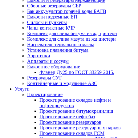
Емкости и резервуары нержавеющие
Сборные резервуары СБР
Бак-аккумулятор горячей воды БАГВ
Емкости подземные ЕП
Силосы и бункеры
Чаны контактные КЧР
Комплекс для слива битума из жд цистерн
Комплекс для слива мазута из жд цистерн
Нагреватель термального масла
Установка плавления битума
Аэротенки
Аппараты и сосуды
Емкостное оборудование
Фланец Ду25 по ГОСТ 33259-2015.
Резервуары СУГ
Контейнерные и модульные АЗС
Услуги
Проектирование
Проектирование складов нефти и
нефтепродуктов
Проектирование битумохранилищ
Проектирование нефтебаз
Проектирование резервуаров
Проектирование резервуарных парков
Проектирование складов ГСМ