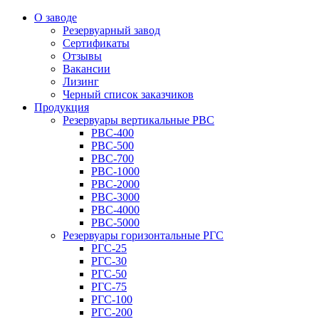
О заводе
Резервуарный завод
Сертификаты
Отзывы
Вакансии
Лизинг
Черный список заказчиков
Продукция
Резервуары вертикальные РВС
РВС-400
РВС-500
РВС-700
РВС-1000
РВС-2000
РВС-3000
РВС-4000
РВС-5000
Резервуары горизонтальные РГС
РГС-25
РГС-30
РГС-50
РГС-75
РГС-100
РГС-200