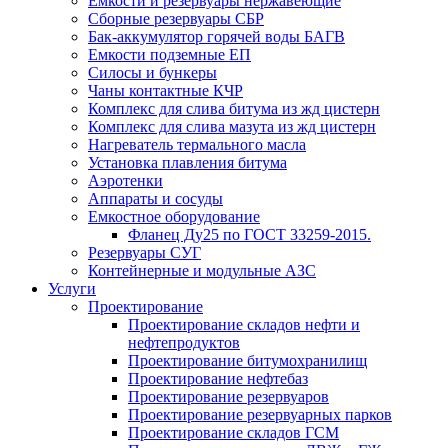
Емкости и резервуары нержавеющие
Сборные резервуары СБР
Бак-аккумулятор горячей воды БАГВ
Емкости подземные ЕП
Силосы и бункеры
Чаны контактные КЧР
Комплекс для слива битума из жд цистерн
Комплекс для слива мазута из жд цистерн
Нагреватель термального масла
Установка плавления битума
Аэротенки
Аппараты и сосуды
Емкостное оборудование
Фланец Ду25 по ГОСТ 33259-2015.
Резервуары СУГ
Контейнерные и модульные АЗС
Услуги
Проектирование
Проектирование складов нефти и
нефтепродуктов
Проектирование битумохранилищ
Проектирование нефтебаз
Проектирование резервуаров
Проектирование резервуарных парков
Проектирование складов ГСМ