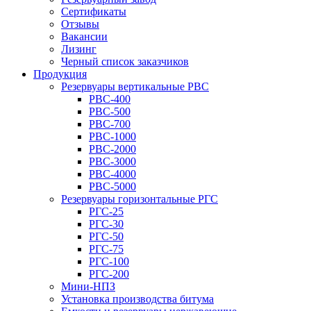
Сертификаты
Отзывы
Вакансии
Лизинг
Черный список заказчиков
Продукция
Резервуары вертикальные РВС
РВС-400
РВС-500
РВС-700
РВС-1000
РВС-2000
РВС-3000
РВС-4000
РВС-5000
Резервуары горизонтальные РГС
РГС-25
РГС-30
РГС-50
РГС-75
РГС-100
РГС-200
Мини-НПЗ
Установка производства битума