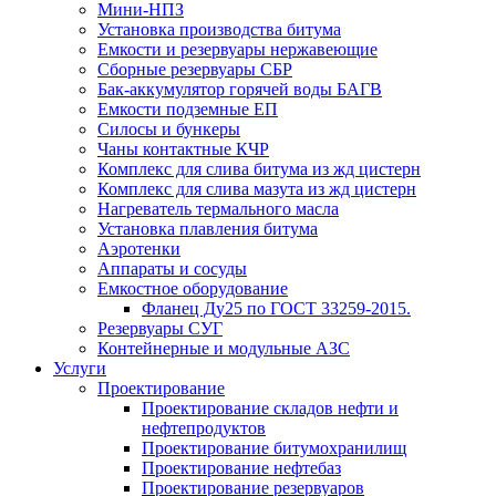
Мини-НПЗ
Установка производства битума
Емкости и резервуары нержавеющие
Сборные резервуары СБР
Бак-аккумулятор горячей воды БАГВ
Емкости подземные ЕП
Силосы и бункеры
Чаны контактные КЧР
Комплекс для слива битума из жд цистерн
Комплекс для слива мазута из жд цистерн
Нагреватель термального масла
Установка плавления битума
Аэротенки
Аппараты и сосуды
Емкостное оборудование
Фланец Ду25 по ГОСТ 33259-2015.
Резервуары СУГ
Контейнерные и модульные АЗС
Услуги
Проектирование
Проектирование складов нефти и
нефтепродуктов
Проектирование битумохранилищ
Проектирование нефтебаз
Проектирование резервуаров