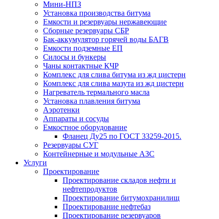
Мини-НПЗ
Установка производства битума
Емкости и резервуары нержавеющие
Сборные резервуары СБР
Бак-аккумулятор горячей воды БАГВ
Емкости подземные ЕП
Силосы и бункеры
Чаны контактные КЧР
Комплекс для слива битума из жд цистерн
Комплекс для слива мазута из жд цистерн
Нагреватель термального масла
Установка плавления битума
Аэротенки
Аппараты и сосуды
Емкостное оборудование
Фланец Ду25 по ГОСТ 33259-2015.
Резервуары СУГ
Контейнерные и модульные АЗС
Услуги
Проектирование
Проектирование складов нефти и
нефтепродуктов
Проектирование битумохранилищ
Проектирование нефтебаз
Проектирование резервуаров