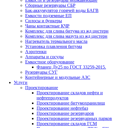
Емкости и резервуары нержавеющие
Сборные резервуары СБР
Бак-аккумулятор горячей воды БАГВ
Емкости подземные ЕП
Силосы и бункеры
Чаны контактные КЧР
Комплекс для слива битума из жд цистерн
Комплекс для слива мазута из жд цистерн
Нагреватель термального масла
Установка плавления битума
Аэротенки
Аппараты и сосуды
Емкостное оборудование
Фланец Ду25 по ГОСТ 33259-2015.
Резервуары СУГ
Контейнерные и модульные АЗС
Услуги
Проектирование
Проектирование складов нефти и
нефтепродуктов
Проектирование битумохранилищ
Проектирование нефтебаз
Проектирование резервуаров
Проектирование резервуарных парков
Проектирование складов ГСМ