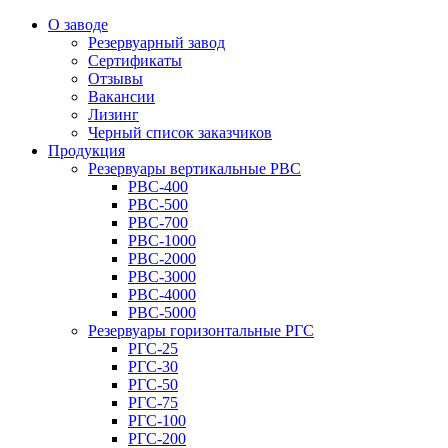
О заводе
Резервуарный завод
Сертификаты
Отзывы
Вакансии
Лизинг
Черный список заказчиков
Продукция
Резервуары вертикальные РВС
РВС-400
РВС-500
РВС-700
РВС-1000
РВС-2000
РВС-3000
РВС-4000
РВС-5000
Резервуары горизонтальные РГС
РГС-25
РГС-30
РГС-50
РГС-75
РГС-100
РГС-200