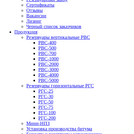
Сертификаты
Отзывы
Вакансии
Лизинг
Черный список заказчиков
Продукция
Резервуары вертикальные РВС
РВС-400
РВС-500
РВС-700
РВС-1000
РВС-2000
РВС-3000
РВС-4000
РВС-5000
Резервуары горизонтальные РГС
РГС-25
РГС-30
РГС-50
РГС-75
РГС-100
РГС-200
Мини-НПЗ
Установка производства битума