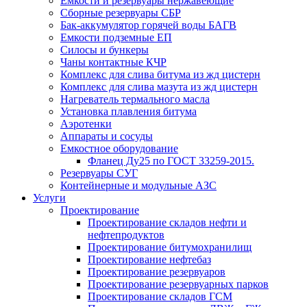
Емкости и резервуары нержавеющие
Сборные резервуары СБР
Бак-аккумулятор горячей воды БАГВ
Емкости подземные ЕП
Силосы и бункеры
Чаны контактные КЧР
Комплекс для слива битума из жд цистерн
Комплекс для слива мазута из жд цистерн
Нагреватель термального масла
Установка плавления битума
Аэротенки
Аппараты и сосуды
Емкостное оборудование
Фланец Ду25 по ГОСТ 33259-2015.
Резервуары СУГ
Контейнерные и модульные АЗС
Услуги
Проектирование
Проектирование складов нефти и
нефтепродуктов
Проектирование битумохранилищ
Проектирование нефтебаз
Проектирование резервуаров
Проектирование резервуарных парков
Проектирование складов ГСМ