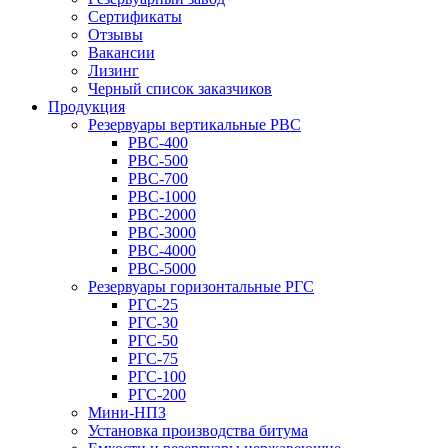
Сертификаты
Отзывы
Вакансии
Лизинг
Черный список заказчиков
Продукция
Резервуары вертикальные РВС
РВС-400
РВС-500
РВС-700
РВС-1000
РВС-2000
РВС-3000
РВС-4000
РВС-5000
Резервуары горизонтальные РГС
РГС-25
РГС-30
РГС-50
РГС-75
РГС-100
РГС-200
Мини-НПЗ
Установка производства битума