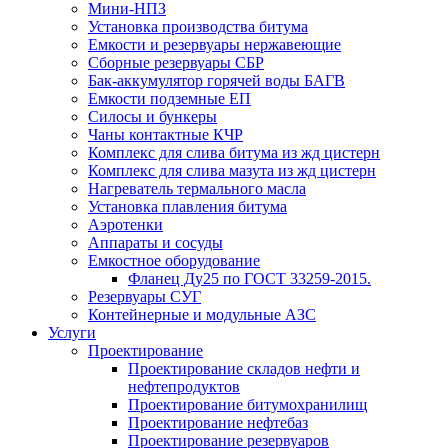
Мини-НПЗ
Установка производства битума
Емкости и резервуары нержавеющие
Сборные резервуары СБР
Бак-аккумулятор горячей воды БАГВ
Емкости подземные ЕП
Силосы и бункеры
Чаны контактные КЧР
Комплекс для слива битума из жд цистерн
Комплекс для слива мазута из жд цистерн
Нагреватель термального масла
Установка плавления битума
Аэротенки
Аппараты и сосуды
Емкостное оборудование
Фланец Ду25 по ГОСТ 33259-2015.
Резервуары СУГ
Контейнерные и модульные АЗС
Услуги
Проектирование
Проектирование складов нефти и
нефтепродуктов
Проектирование битумохранилищ
Проектирование нефтебаз
Проектирование резервуаров