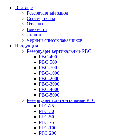
О заводе
Резервуарный завод
Сертификаты
Отзывы
Вакансии
Лизинг
Черный список заказчиков
Продукция
Резервуары вертикальные РВС
РВС-400
РВС-500
РВС-700
РВС-1000
РВС-2000
РВС-3000
РВС-4000
РВС-5000
Резервуары горизонтальные РГС
РГС-25
РГС-30
РГС-50
РГС-75
РГС-100
РГС-200