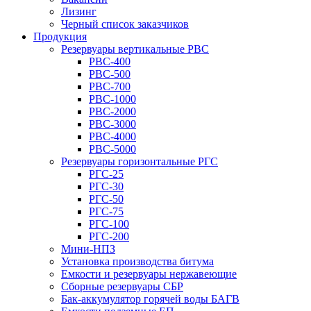
Лизинг
Черный список заказчиков
Продукция
Резервуары вертикальные РВС
РВС-400
РВС-500
РВС-700
РВС-1000
РВС-2000
РВС-3000
РВС-4000
РВС-5000
Резервуары горизонтальные РГС
РГС-25
РГС-30
РГС-50
РГС-75
РГС-100
РГС-200
Мини-НПЗ
Установка производства битума
Емкости и резервуары нержавеющие
Сборные резервуары СБР
Бак-аккумулятор горячей воды БАГВ