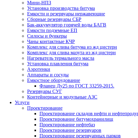
Мини-НПЗ
Установка производства битума
Емкости и резервуары нержавеющие
Сборные резервуары СБР
Бак-аккумулятор горячей воды БАГВ
Емкости подземные ЕП
Силосы и бункеры
Чаны контактные КЧР
Комплекс для слива битума из жд цистерн
Комплекс для слива мазута из жд цистерн
Нагреватель термального масла
Установка плавления битума
Аэротенки
Аппараты и сосуды
Емкостное оборудование
Фланец Ду25 по ГОСТ 33259-2015.
Резервуары СУГ
Контейнерные и модульные АЗС
Услуги
Проектирование
Проектирование складов нефти и нефтепроду
Проектирование битумохранилищ
Проектирование нефтебаз
Проектирование резервуаров
Проектирование резервуарных парков