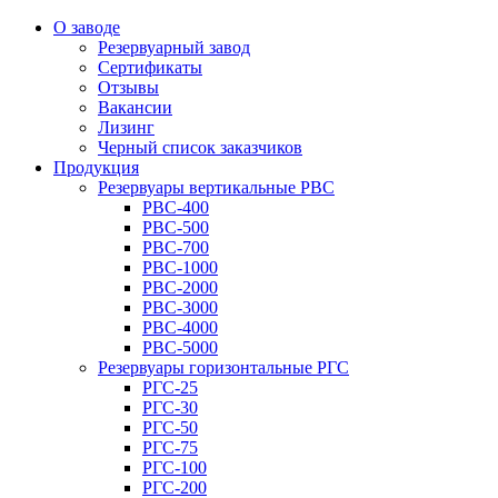
О заводе
Резервуарный завод
Сертификаты
Отзывы
Вакансии
Лизинг
Черный список заказчиков
Продукция
Резервуары вертикальные РВС
РВС-400
РВС-500
РВС-700
РВС-1000
РВС-2000
РВС-3000
РВС-4000
РВС-5000
Резервуары горизонтальные РГС
РГС-25
РГС-30
РГС-50
РГС-75
РГС-100
РГС-200