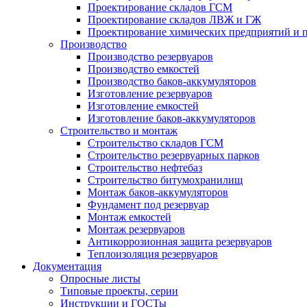
Проектирование складов ГСМ
Проектирование складов ЛВЖ и ГЖ
Проектирование химических предприятий и 
Производство
Производство резервуаров
Производство емкостей
Производство баков-аккумуляторов
Изготовление резервуаров
Изготовление емкостей
Изготовление баков-аккумуляторов
Строительство и монтаж
Строительство складов ГСМ
Строительство резервуарных парков
Строительство нефтебаз
Строительство битумохранилищ
Монтаж баков-аккумуляторов
Фундамент под резервуар
Монтаж емкостей
Монтаж резервуаров
Антикоррозионная защита резервуаров
Теплоизоляция резервуаров
Документация
Опросные листы
Типовые проекты, серии
Инструкции и ГОСТы