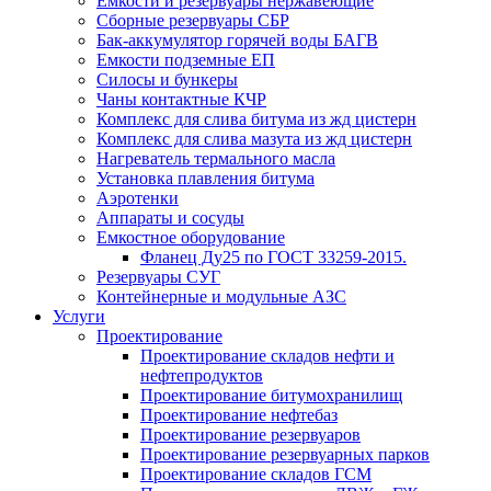
Емкости и резервуары нержавеющие
Сборные резервуары СБР
Бак-аккумулятор горячей воды БАГВ
Емкости подземные ЕП
Силосы и бункеры
Чаны контактные КЧР
Комплекс для слива битума из жд цистерн
Комплекс для слива мазута из жд цистерн
Нагреватель термального масла
Установка плавления битума
Аэротенки
Аппараты и сосуды
Емкостное оборудование
Фланец Ду25 по ГОСТ 33259-2015.
Резервуары СУГ
Контейнерные и модульные АЗС
Услуги
Проектирование
Проектирование складов нефти и
нефтепродуктов
Проектирование битумохранилищ
Проектирование нефтебаз
Проектирование резервуаров
Проектирование резервуарных парков
Проектирование складов ГСМ