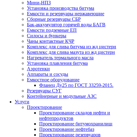
Мини-НПЗ
Установка производства битума
Емкости и резервуары нержавеющие
Сборные резервуары СБР
Бак-аккумулятор горячей воды БАГВ
Емкости подземные ЕП
Силосы и бункеры
Чаны контактные КЧР
Комплекс для слива битума из жд цистерн
Комплекс для слива мазута из жд цистерн
Нагреватель термального масла
Установка плавления битума
Аэротенки
Аппараты и сосуды
Емкостное оборудование
Фланец Ду25 по ГОСТ 33259-2015.
Резервуары СУГ
Контейнерные и модульные АЗС
Услуги
Проектирование
Проектирование складов нефти и
нефтепродуктов
Проектирование битумохранилищ
Проектирование нефтебаз
Проектирование резервуаров