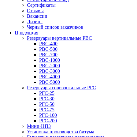
Сертификаты
Отзывы
Вакансии
Лизинг
Черный список заказчиков
Продукция
Резервуары вертикальные РВС
РВС-400
РВС-500
РВС-700
РВС-1000
РВС-2000
РВС-3000
РВС-4000
РВС-5000
Резервуары горизонтальные РГС
РГС-25
РГС-30
РГС-50
РГС-75
РГС-100
РГС-200
Мини-НПЗ
Установка производства битума