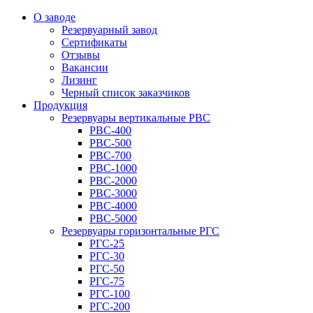
О заводе
Резервуарный завод
Сертификаты
Отзывы
Вакансии
Лизинг
Черный список заказчиков
Продукция
Резервуары вертикальные РВС
РВС-400
РВС-500
РВС-700
РВС-1000
РВС-2000
РВС-3000
РВС-4000
РВС-5000
Резервуары горизонтальные РГС
РГС-25
РГС-30
РГС-50
РГС-75
РГС-100
РГС-200