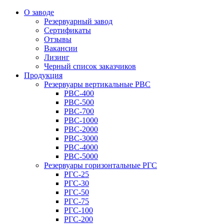
О заводе
Резервуарный завод
Сертификаты
Отзывы
Вакансии
Лизинг
Черный список заказчиков
Продукция
Резервуары вертикальные РВС
РВС-400
РВС-500
РВС-700
РВС-1000
РВС-2000
РВС-3000
РВС-4000
РВС-5000
Резервуары горизонтальные РГС
РГС-25
РГС-30
РГС-50
РГС-75
РГС-100
РГС-200