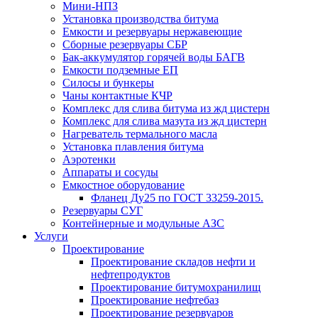
Мини-НПЗ
Установка производства битума
Емкости и резервуары нержавеющие
Сборные резервуары СБР
Бак-аккумулятор горячей воды БАГВ
Емкости подземные ЕП
Силосы и бункеры
Чаны контактные КЧР
Комплекс для слива битума из жд цистерн
Комплекс для слива мазута из жд цистерн
Нагреватель термального масла
Установка плавления битума
Аэротенки
Аппараты и сосуды
Емкостное оборудование
Фланец Ду25 по ГОСТ 33259-2015.
Резервуары СУГ
Контейнерные и модульные АЗС
Услуги
Проектирование
Проектирование складов нефти и
нефтепродуктов
Проектирование битумохранилищ
Проектирование нефтебаз
Проектирование резервуаров