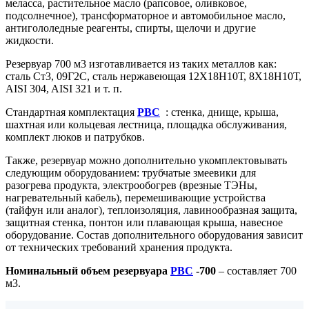
меласса, растительное масло (рапсовое, оливковое,
подсолнечное), трансформаторное и автомобильное масло,
антигололедные реагенты, спирты, щелочи и другие
жидкости.
Резервуар 700 м3 изготавливается из таких металлов как:
сталь Ст3, 09Г2С, сталь нержавеющая 12Х18Н10Т, 8Х18Н10Т,
AISI 304, AISI 321 и т. п.
Стандартная комплектация
РВС
: стенка, днище, крыша,
шахтная или кольцевая лестница, площадка обслуживания,
комплект люков и патрубков.
Также, резервуар можно дополнительно укомплектовывать
следующим оборудованием: трубчатые змеевики для
разогрева продукта, электрообогрев (врезные ТЭНы,
нагревательный кабель), перемешивающие устройства
(тайфун или аналог), теплоизоляция, лавинообразная защита,
защитная стенка, понтон или плавающая крыша, навесное
оборудование. Состав дополнительного оборудования зависит
от технических требований хранения продукта.
Номинальный объем резервуара
РВС
-700
– составляет 700
м3.