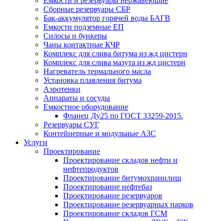
Емкости и резервуары нержавеющие
Сборные резервуары СБР
Бак-аккумулятор горячей воды БАГВ
Емкости подземные ЕП
Силосы и бункеры
Чаны контактные КЧР
Комплекс для слива битума из жд цистерн
Комплекс для слива мазута из жд цистерн
Нагреватель термального масла
Установка плавления битума
Аэротенки
Аппараты и сосуды
Емкостное оборудование
Фланец Ду25 по ГОСТ 33259-2015.
Резервуары СУГ
Контейнерные и модульные АЗС
Услуги
Проектирование
Проектирование складов нефти и
нефтепродуктов
Проектирование битумохранилищ
Проектирование нефтебаз
Проектирование резервуаров
Проектирование резервуарных парков
Проектирование складов ГСМ