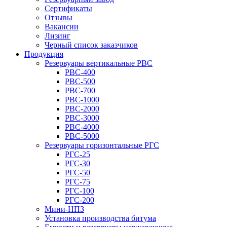
Сертификаты
Отзывы
Вакансии
Лизинг
Черный список заказчиков
Продукция
Резервуары вертикальные РВС
РВС-400
РВС-500
РВС-700
РВС-1000
РВС-2000
РВС-3000
РВС-4000
РВС-5000
Резервуары горизонтальные РГС
РГС-25
РГС-30
РГС-50
РГС-75
РГС-100
РГС-200
Мини-НПЗ
Установка производства битума