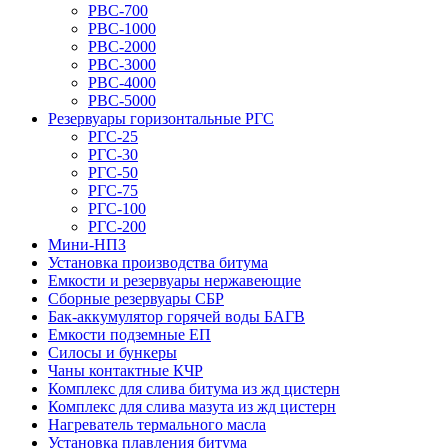
РВС-700
РВС-1000
РВС-2000
РВС-3000
РВС-4000
РВС-5000
Резервуары горизонтальные РГС
РГС-25
РГС-30
РГС-50
РГС-75
РГС-100
РГС-200
Мини-НПЗ
Установка производства битума
Емкости и резервуары нержавеющие
Сборные резервуары СБР
Бак-аккумулятор горячей воды БАГВ
Емкости подземные ЕП
Силосы и бункеры
Чаны контактные КЧР
Комплекс для слива битума из жд цистерн
Комплекс для слива мазута из жд цистерн
Нагреватель термального масла
Установка плавления битума