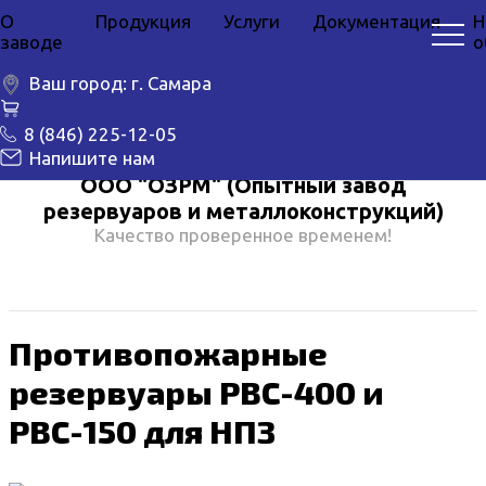
О
Продукция
Услуги
Документация
Н
заводе
о
Ваш город:
г. Самара
8 (846) 225-12-05
Напишите нам
ООО "ОЗРМ" (Опытный завод
резервуаров и металлоконструкций)
Качество проверенное временем!
Противопожарные
резервуары РВС-400 и
РВС-150 для НПЗ